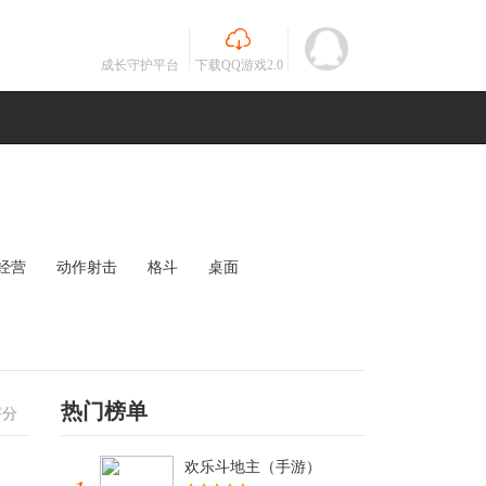
成长守护平台
下载QQ游戏2.0
经营
动作射击
格斗
桌面
MOBA
竞速
其他
未知
热门榜单
评分
欢乐斗地主（手游）