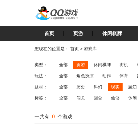
首页
页游
休闲棋牌
您现在的位置是：
首页
>
游戏库
类型：
全部
页游
休闲棋牌
街机
玩法：
全部
角色扮演
动作
体育
飞行
恋爱
第三人称射击
棋类
题材：
全部
历史
科幻
现实
魔幻
标签：
全部
闯关
回合
仙侠
休闲
一共有
0
个游戏