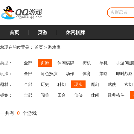
首页
页游
休闲棋牌
您现在的位置是：
首页
>
游戏库
类型：
全部
页游
休闲棋牌
街机
单机
手游(电脑
玩法：
全部
角色扮演
动作
体育
策略
即时战略
飞行
恋爱
第三人称射击
棋类
牌类
麻将
题材：
全部
历史
科幻
现实
魔幻
武侠
玄幻
标签：
全部
闯关
回合
仙侠
休闲
经典格斗
一共有
0
个游戏