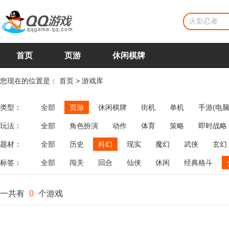
首页
页游
休闲棋牌
您现在的位置是：
首页
>
游戏库
类型：
全部
页游
休闲棋牌
街机
单机
手游(电脑
玩法：
全部
角色扮演
动作
体育
策略
即时战略
飞行
恋爱
第三人称射击
棋类
牌类
麻将
题材：
全部
历史
科幻
现实
魔幻
武侠
玄幻
标签：
全部
闯关
回合
仙侠
休闲
经典格斗
一共有
0
个游戏