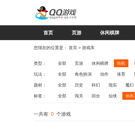
首页
页游
休闲棋牌
您现在的位置是：
首页
>
游戏库
类型：
全部
页游
休闲棋牌
街机
玩法：
全部
角色扮演
动作
体育
飞行
恋爱
第三人称射击
棋类
题材：
全部
历史
科幻
现实
魔幻
标签：
全部
闯关
回合
仙侠
休闲
一共有
0
个游戏