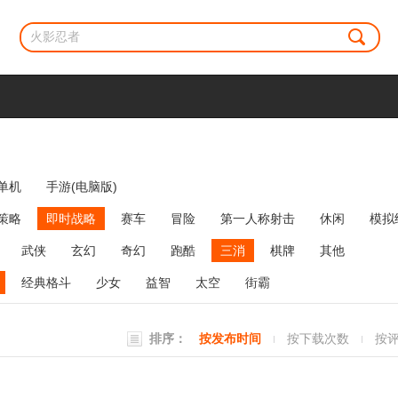
单机
手游(电脑版)
策略
即时战略
赛车
冒险
第一人称射击
休闲
模拟
牌类
麻将
网络游戏
弹幕射击
策略塔防
消除
武侠
玄幻
奇幻
跑酷
三消
棋牌
其他
经典格斗
少女
益智
太空
街霸
排序：
按发布时间
按下载次数
按