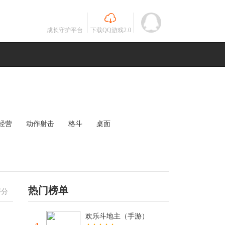
成长守护平台
下载QQ游戏2.0
经营
动作射击
格斗
桌面
MOBA
竞速
其他
未知
热门榜单
评分
欢乐斗地主（手游）