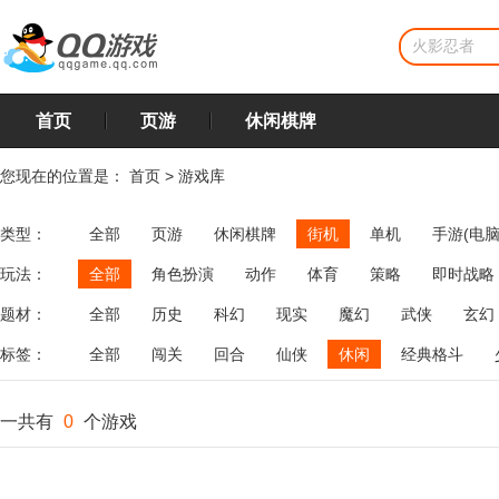
首页
页游
休闲棋牌
您现在的位置是：
首页
>
游戏库
类型：
全部
页游
休闲棋牌
街机
单机
手游(电脑
玩法：
全部
角色扮演
动作
体育
策略
即时战略
飞行
恋爱
第三人称射击
棋类
牌类
麻将
题材：
全部
历史
科幻
现实
魔幻
武侠
玄幻
标签：
全部
闯关
回合
仙侠
休闲
经典格斗
一共有
0
个游戏