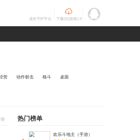
成长守护平台
下载QQ游戏2.0
经营
动作射击
格斗
桌面
MOBA
竞速
其他
未知
热门榜单
评分
欢乐斗地主（手游）