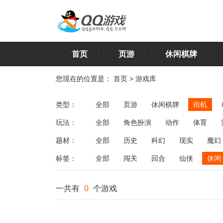
首页
页游
休闲棋牌
您现在的位置是：
首页
>
游戏库
类型：
全部
页游
休闲棋牌
街机
玩法：
全部
角色扮演
动作
体育
飞行
恋爱
第三人称射击
棋类
题材：
全部
历史
科幻
现实
魔幻
标签：
全部
闯关
回合
仙侠
休闲
一共有
0
个游戏