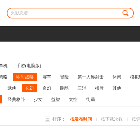
单机
手游(电脑版)
策略
即时战略
赛车
冒险
第一人称射击
休闲
模拟
牌类
麻将
网络游戏
弹幕射击
策略塔防
消除
武侠
玄幻
奇幻
跑酷
三消
棋牌
其他
经典格斗
少女
益智
太空
街霸
排序：
按发布时间
按下载次数
按