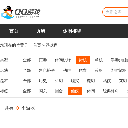
首页
页游
休闲棋牌
您现在的位置是：
首页
>
游戏库
类型：
全部
页游
休闲棋牌
街机
单机
手游(电脑
玩法：
全部
角色扮演
动作
体育
策略
即时战略
飞行
恋爱
第三人称射击
棋类
牌类
麻将
题材：
全部
历史
科幻
现实
魔幻
武侠
玄幻
标签：
全部
闯关
回合
仙侠
休闲
经典格斗
一共有
0
个游戏