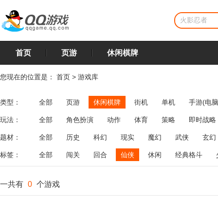
首页
页游
休闲棋牌
您现在的位置是：
首页
>
游戏库
类型：
全部
页游
休闲棋牌
街机
单机
手游(电脑
玩法：
全部
角色扮演
动作
体育
策略
即时战略
飞行
恋爱
第三人称射击
棋类
牌类
麻将
题材：
全部
历史
科幻
现实
魔幻
武侠
玄幻
标签：
全部
闯关
回合
仙侠
休闲
经典格斗
一共有
0
个游戏