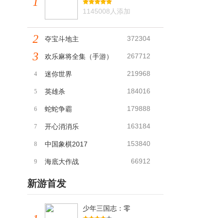
1
1145008人添加
2
372304
夺宝斗地主
3
267712
欢乐麻将全集（手游）
219968
迷你世界
4
184016
英雄杀
5
179888
蛇蛇争霸
6
163184
开心消消乐
7
153840
中国象棋2017
8
66912
海底大作战
9
新游首发
少年三国志：零