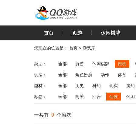
首页
页游
休闲棋牌
您现在的位置是：
首页
>
游戏库
类型：
全部
页游
休闲棋牌
街机
玩法：
全部
角色扮演
动作
体育
飞行
恋爱
第三人称射击
棋类
题材：
全部
历史
科幻
现实
魔幻
标签：
全部
闯关
回合
仙侠
休闲
一共有
0
个游戏