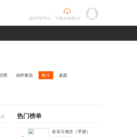
成长守护平台
下载QQ游戏2.0
经营
动作射击
格斗
桌面
MOBA
竞速
其他
未知
热门榜单
评分
欢乐斗地主（手游）