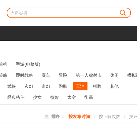
单机
手游(电脑版)
策略
即时战略
赛车
冒险
第一人称射击
休闲
模拟
牌类
麻将
网络游戏
弹幕射击
策略塔防
消除
武侠
玄幻
奇幻
跑酷
三消
棋牌
其他
经典格斗
少女
益智
太空
街霸
排序：
按发布时间
按下载次数
按