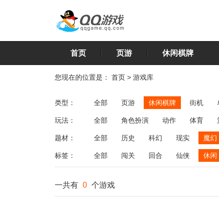
首页
页游
休闲棋牌
您现在的位置是：
首页
>
游戏库
类型：
全部
页游
休闲棋牌
街机
玩法：
全部
角色扮演
动作
体育
飞行
恋爱
第三人称射击
棋类
题材：
全部
历史
科幻
现实
魔幻
标签：
全部
闯关
回合
仙侠
休闲
一共有
0
个游戏