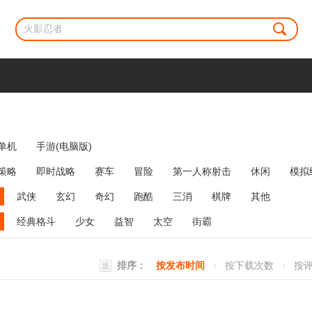
单机
手游(电脑版)
策略
即时战略
赛车
冒险
第一人称射击
休闲
模拟
牌类
麻将
网络游戏
弹幕射击
策略塔防
消除
武侠
玄幻
奇幻
跑酷
三消
棋牌
其他
经典格斗
少女
益智
太空
街霸
排序：
按发布时间
按下载次数
按