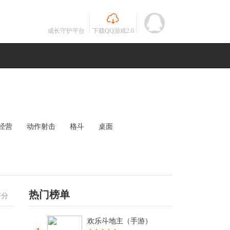
成长守护平台
下载QQ游戏2.0
经营
动作射击
格斗
桌面
MOBA
竞速
其他
未知
热门榜单
评分
欢乐斗地主（手游）