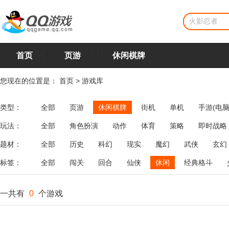
首页
页游
休闲棋牌
您现在的位置是：
首页
>
游戏库
类型：
全部
页游
休闲棋牌
街机
单机
手游(电脑
玩法：
全部
角色扮演
动作
体育
策略
即时战略
飞行
恋爱
第三人称射击
棋类
牌类
麻将
题材：
全部
历史
科幻
现实
魔幻
武侠
玄幻
标签：
全部
闯关
回合
仙侠
休闲
经典格斗
一共有
0
个游戏