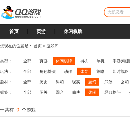
首页
页游
休闲棋牌
您现在的位置是：
首页
>
游戏库
类型：
全部
页游
休闲棋牌
街机
单机
手游(电脑
玩法：
全部
角色扮演
动作
体育
策略
即时战略
飞行
恋爱
第三人称射击
棋类
牌类
麻将
题材：
全部
历史
科幻
现实
魔幻
武侠
玄幻
标签：
全部
闯关
回合
仙侠
休闲
经典格斗
一共有
0
个游戏