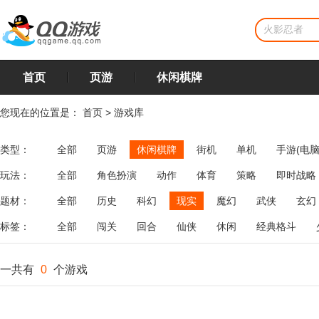
首页
页游
休闲棋牌
您现在的位置是：
首页
>
游戏库
类型：
全部
页游
休闲棋牌
街机
单机
手游(电脑
玩法：
全部
角色扮演
动作
体育
策略
即时战略
飞行
恋爱
第三人称射击
棋类
牌类
麻将
题材：
全部
历史
科幻
现实
魔幻
武侠
玄幻
标签：
全部
闯关
回合
仙侠
休闲
经典格斗
一共有
0
个游戏