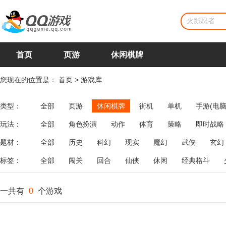
首页
页游
休闲棋牌
您现在的位置是：
首页
>
游戏库
类型：
全部
页游
休闲棋牌
街机
单机
手游(电脑
玩法：
全部
角色扮演
动作
体育
策略
即时战略
飞行
恋爱
第三人称射击
棋类
牌类
麻将
题材：
全部
历史
科幻
现实
魔幻
武侠
玄幻
标签：
全部
闯关
回合
仙侠
休闲
经典格斗
一共有
0
个游戏