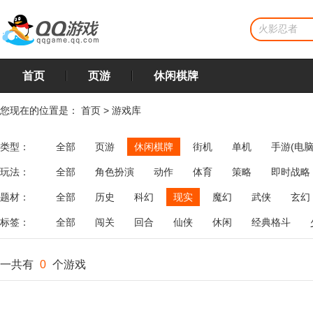
首页
页游
休闲棋牌
您现在的位置是：
首页
>
游戏库
类型：
全部
页游
休闲棋牌
街机
单机
手游(电脑
玩法：
全部
角色扮演
动作
体育
策略
即时战略
飞行
恋爱
第三人称射击
棋类
牌类
麻将
题材：
全部
历史
科幻
现实
魔幻
武侠
玄幻
标签：
全部
闯关
回合
仙侠
休闲
经典格斗
一共有
0
个游戏