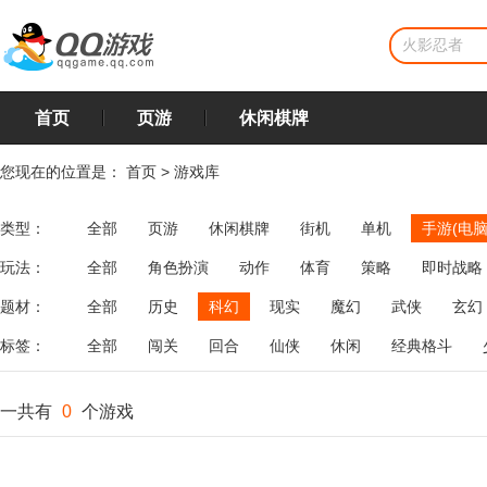
首页
页游
休闲棋牌
您现在的位置是：
首页
>
游戏库
类型：
全部
页游
休闲棋牌
街机
单机
手游(电脑
玩法：
全部
角色扮演
动作
体育
策略
即时战略
飞行
恋爱
第三人称射击
棋类
牌类
麻将
题材：
全部
历史
科幻
现实
魔幻
武侠
玄幻
标签：
全部
闯关
回合
仙侠
休闲
经典格斗
一共有
0
个游戏