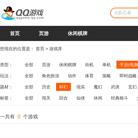
首页
页游
休闲棋牌
您现在的位置是：
首页
>
游戏库
类型：
全部
页游
休闲棋牌
街机
单机
手游(电脑
玩法：
全部
角色扮演
动作
体育
策略
即时战略
飞行
恋爱
第三人称射击
棋类
牌类
麻将
题材：
全部
历史
科幻
现实
魔幻
武侠
玄幻
标签：
全部
闯关
回合
仙侠
休闲
经典格斗
一共有
0
个游戏