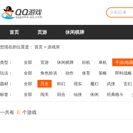
首页
页游
休闲棋牌
您现在的位置是：
首页
>
游戏库
类型：
全部
页游
休闲棋牌
街机
单机
手游(电脑
玩法：
全部
角色扮演
动作
体育
策略
即时战略
飞行
恋爱
第三人称射击
棋类
牌类
麻将
题材：
全部
历史
科幻
现实
魔幻
武侠
玄幻
标签：
全部
闯关
回合
仙侠
休闲
经典格斗
一共有
0
个游戏