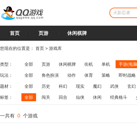
首页
页游
休闲棋牌
您现在的位置是：
首页
>
游戏库
类型：
全部
页游
休闲棋牌
街机
单机
手游(电脑
玩法：
全部
角色扮演
动作
体育
策略
即时战略
飞行
恋爱
第三人称射击
棋类
牌类
麻将
题材：
全部
历史
科幻
现实
魔幻
武侠
玄幻
标签：
全部
闯关
回合
仙侠
休闲
经典格斗
一共有
0
个游戏