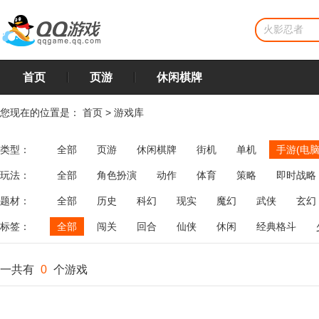
首页
页游
休闲棋牌
您现在的位置是：
首页
>
游戏库
类型：
全部
页游
休闲棋牌
街机
单机
手游(电脑
玩法：
全部
角色扮演
动作
体育
策略
即时战略
飞行
恋爱
第三人称射击
棋类
牌类
麻将
题材：
全部
历史
科幻
现实
魔幻
武侠
玄幻
标签：
全部
闯关
回合
仙侠
休闲
经典格斗
一共有
0
个游戏