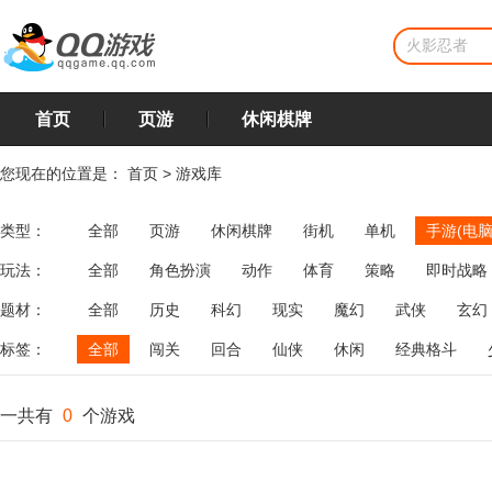
首页
页游
休闲棋牌
您现在的位置是：
首页
>
游戏库
类型：
全部
页游
休闲棋牌
街机
单机
手游(电脑
玩法：
全部
角色扮演
动作
体育
策略
即时战略
飞行
恋爱
第三人称射击
棋类
牌类
麻将
题材：
全部
历史
科幻
现实
魔幻
武侠
玄幻
标签：
全部
闯关
回合
仙侠
休闲
经典格斗
一共有
0
个游戏