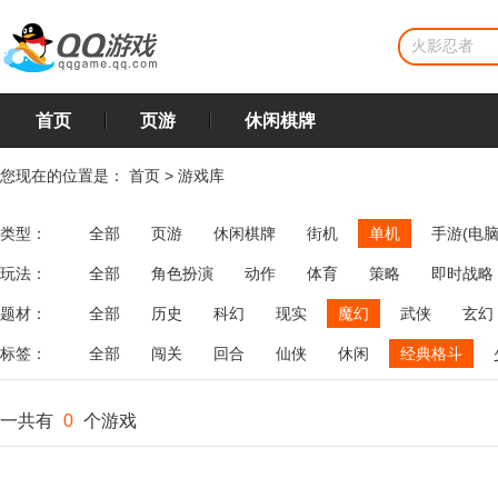
首页
页游
休闲棋牌
您现在的位置是：
首页
>
游戏库
类型：
全部
页游
休闲棋牌
街机
单机
手游(电脑
玩法：
全部
角色扮演
动作
体育
策略
即时战略
飞行
恋爱
第三人称射击
棋类
牌类
麻将
题材：
全部
历史
科幻
现实
魔幻
武侠
玄幻
标签：
全部
闯关
回合
仙侠
休闲
经典格斗
一共有
0
个游戏