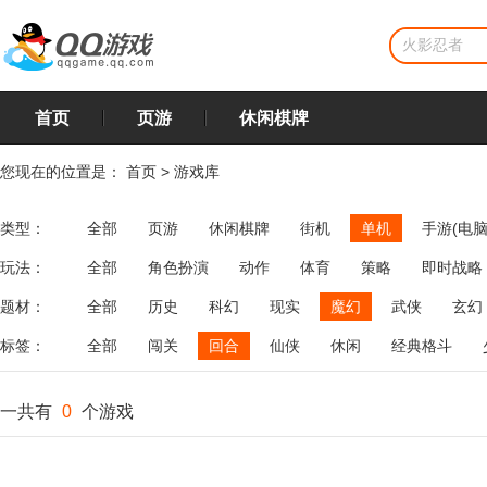
首页
页游
休闲棋牌
您现在的位置是：
首页
>
游戏库
类型：
全部
页游
休闲棋牌
街机
单机
手游(电脑
玩法：
全部
角色扮演
动作
体育
策略
即时战略
飞行
恋爱
第三人称射击
棋类
牌类
麻将
题材：
全部
历史
科幻
现实
魔幻
武侠
玄幻
标签：
全部
闯关
回合
仙侠
休闲
经典格斗
一共有
0
个游戏