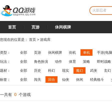
首页
页游
休闲棋牌
您现在的位置是：
首页
>
游戏库
类型：
全部
页游
休闲棋牌
街机
单机
手游(电脑
玩法：
全部
角色扮演
动作
体育
策略
即时战略
飞行
恋爱
第三人称射击
棋类
牌类
麻将
题材：
全部
历史
科幻
现实
魔幻
武侠
玄幻
标签：
全部
闯关
回合
仙侠
休闲
经典格斗
一共有
0
个游戏