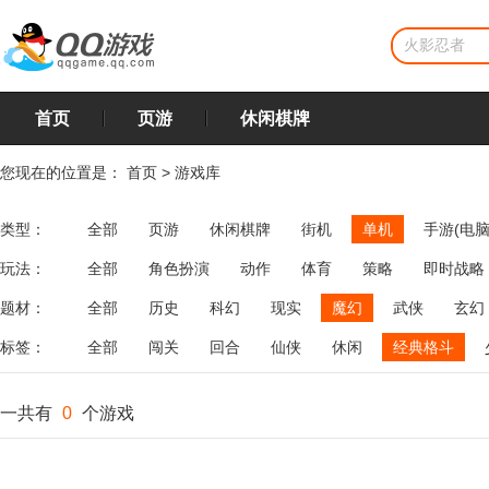
首页
页游
休闲棋牌
您现在的位置是：
首页
>
游戏库
类型：
全部
页游
休闲棋牌
街机
单机
手游(电脑
玩法：
全部
角色扮演
动作
体育
策略
即时战略
飞行
恋爱
第三人称射击
棋类
牌类
麻将
题材：
全部
历史
科幻
现实
魔幻
武侠
玄幻
标签：
全部
闯关
回合
仙侠
休闲
经典格斗
一共有
0
个游戏