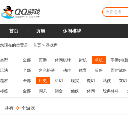
首页
页游
休闲棋牌
您现在的位置是：
首页
>
游戏库
类型：
全部
页游
休闲棋牌
街机
单机
手游(电脑
玩法：
全部
角色扮演
动作
体育
策略
即时战略
飞行
恋爱
第三人称射击
棋类
牌类
麻将
题材：
全部
历史
科幻
现实
魔幻
武侠
玄幻
标签：
全部
闯关
回合
仙侠
休闲
经典格斗
一共有
0
个游戏