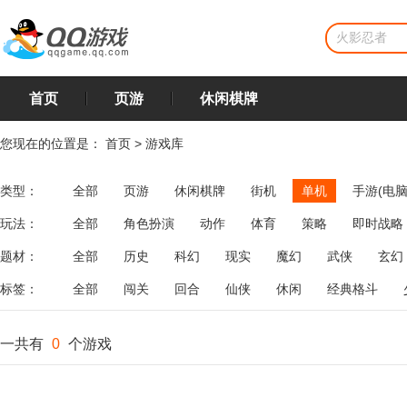
首页
页游
休闲棋牌
您现在的位置是：
首页
>
游戏库
类型：
全部
页游
休闲棋牌
街机
单机
手游(电脑
玩法：
全部
角色扮演
动作
体育
策略
即时战略
飞行
恋爱
第三人称射击
棋类
牌类
麻将
题材：
全部
历史
科幻
现实
魔幻
武侠
玄幻
标签：
全部
闯关
回合
仙侠
休闲
经典格斗
一共有
0
个游戏