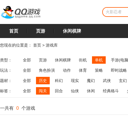
首页
页游
休闲棋牌
您现在的位置是：
首页
>
游戏库
类型：
全部
页游
休闲棋牌
街机
单机
手游(电脑
玩法：
全部
角色扮演
动作
体育
策略
即时战略
飞行
恋爱
第三人称射击
棋类
牌类
麻将
题材：
全部
历史
科幻
现实
魔幻
武侠
玄幻
标签：
全部
闯关
回合
仙侠
休闲
经典格斗
一共有
0
个游戏