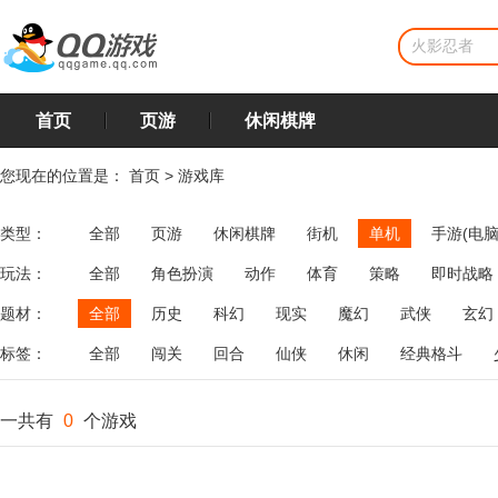
首页
页游
休闲棋牌
您现在的位置是：
首页
>
游戏库
类型：
全部
页游
休闲棋牌
街机
单机
手游(电脑
玩法：
全部
角色扮演
动作
体育
策略
即时战略
飞行
恋爱
第三人称射击
棋类
牌类
麻将
题材：
全部
历史
科幻
现实
魔幻
武侠
玄幻
标签：
全部
闯关
回合
仙侠
休闲
经典格斗
一共有
0
个游戏