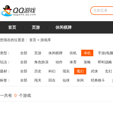
首页
页游
休闲棋牌
您现在的位置是：
首页
>
游戏库
类型：
全部
页游
休闲棋牌
街机
单机
手游(电脑
玩法：
全部
角色扮演
动作
体育
策略
即时战略
飞行
恋爱
第三人称射击
棋类
牌类
麻将
题材：
全部
历史
科幻
现实
魔幻
武侠
玄幻
标签：
全部
闯关
回合
仙侠
休闲
经典格斗
一共有
0
个游戏