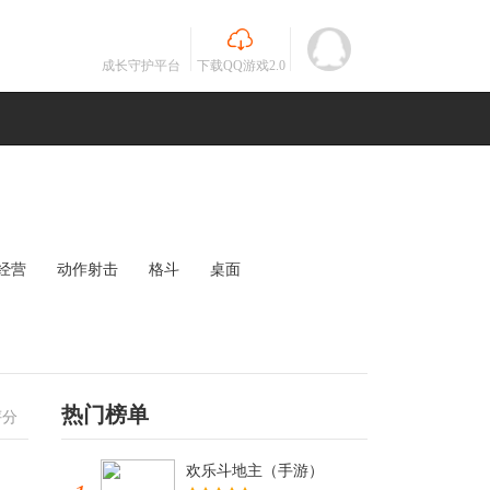
成长守护平台
下载QQ游戏2.0
经营
动作射击
格斗
桌面
MOBA
竞速
其他
未知
热门榜单
评分
欢乐斗地主（手游）