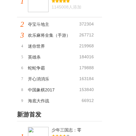
1
1145008人添加
2
372304
夺宝斗地主
3
267712
欢乐麻将全集（手游）
219968
迷你世界
4
184016
英雄杀
5
179888
蛇蛇争霸
6
163184
开心消消乐
7
153840
中国象棋2017
8
66912
海底大作战
9
新游首发
少年三国志：零