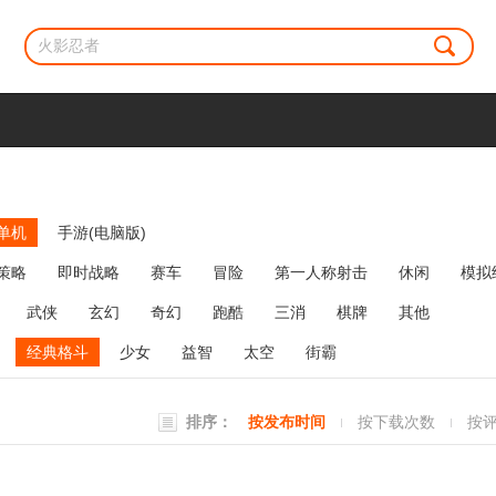
单机
手游(电脑版)
策略
即时战略
赛车
冒险
第一人称射击
休闲
模拟
牌类
麻将
网络游戏
弹幕射击
策略塔防
消除
武侠
玄幻
奇幻
跑酷
三消
棋牌
其他
经典格斗
少女
益智
太空
街霸
排序：
按发布时间
按下载次数
按