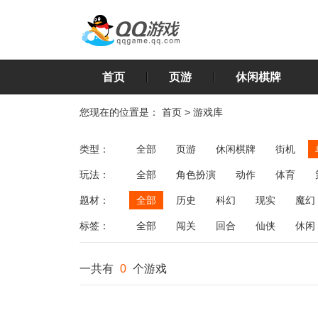
首页
页游
休闲棋牌
您现在的位置是：
首页
>
游戏库
类型：
全部
页游
休闲棋牌
街机
玩法：
全部
角色扮演
动作
体育
飞行
恋爱
第三人称射击
棋类
题材：
全部
历史
科幻
现实
魔幻
标签：
全部
闯关
回合
仙侠
休闲
一共有
0
个游戏