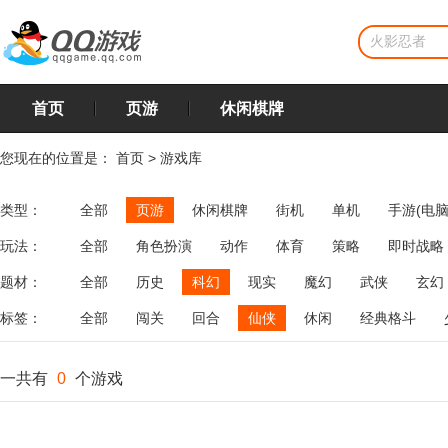
首页
页游
休闲棋牌
您现在的位置是：
首页
>
游戏库
类型：
全部
页游
休闲棋牌
街机
单机
手游(电脑
玩法：
全部
角色扮演
动作
体育
策略
即时战略
飞行
恋爱
第三人称射击
棋类
牌类
麻将
题材：
全部
历史
科幻
现实
魔幻
武侠
玄幻
标签：
全部
闯关
回合
仙侠
休闲
经典格斗
一共有
0
个游戏