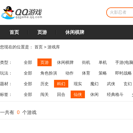
首页
页游
休闲棋牌
您现在的位置是：
首页
>
游戏库
类型：
全部
页游
休闲棋牌
街机
单机
手游(电脑
玩法：
全部
角色扮演
动作
体育
策略
即时战略
飞行
恋爱
第三人称射击
棋类
牌类
麻将
题材：
全部
历史
科幻
现实
魔幻
武侠
玄幻
标签：
全部
闯关
回合
仙侠
休闲
经典格斗
一共有
0
个游戏