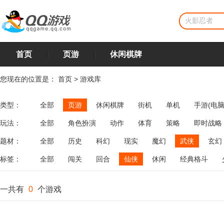
首页
页游
休闲棋牌
您现在的位置是：
首页
>
游戏库
类型：
全部
页游
休闲棋牌
街机
单机
手游(电脑
玩法：
全部
角色扮演
动作
体育
策略
即时战略
飞行
恋爱
第三人称射击
棋类
牌类
麻将
题材：
全部
历史
科幻
现实
魔幻
武侠
玄幻
标签：
全部
闯关
回合
仙侠
休闲
经典格斗
一共有
0
个游戏