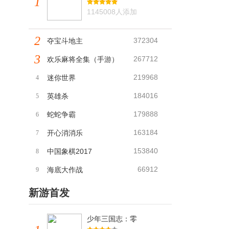
1
1145008人添加
2
372304
夺宝斗地主
3
267712
欢乐麻将全集（手游）
219968
迷你世界
4
184016
英雄杀
5
179888
蛇蛇争霸
6
163184
开心消消乐
7
153840
中国象棋2017
8
66912
海底大作战
9
新游首发
少年三国志：零