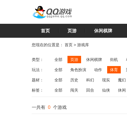
首页
页游
休闲棋牌
您现在的位置是：
首页
>
游戏库
类型：
全部
页游
休闲棋牌
街机
玩法：
全部
角色扮演
动作
体育
飞行
恋爱
第三人称射击
棋类
题材：
全部
历史
科幻
现实
魔幻
标签：
全部
闯关
回合
仙侠
休闲
一共有
0
个游戏