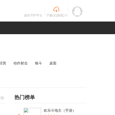
成长守护平台
下载QQ游戏2.0
经营
动作射击
格斗
桌面
MOBA
竞速
其他
未知
热门榜单
评分
欢乐斗地主（手游）