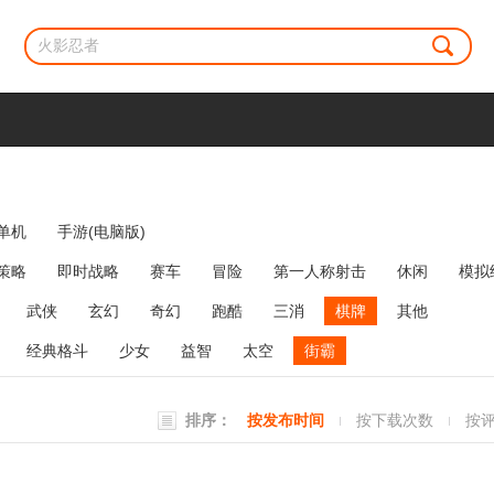
单机
手游(电脑版)
策略
即时战略
赛车
冒险
第一人称射击
休闲
模拟
牌类
麻将
网络游戏
弹幕射击
策略塔防
消除
武侠
玄幻
奇幻
跑酷
三消
棋牌
其他
经典格斗
少女
益智
太空
街霸
排序：
按发布时间
按下载次数
按