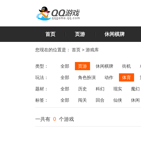
首页
页游
休闲棋牌
您现在的位置是：
首页
>
游戏库
类型：
全部
页游
休闲棋牌
街机
玩法：
全部
角色扮演
动作
体育
飞行
恋爱
第三人称射击
棋类
题材：
全部
历史
科幻
现实
魔幻
标签：
全部
闯关
回合
仙侠
休闲
一共有
0
个游戏