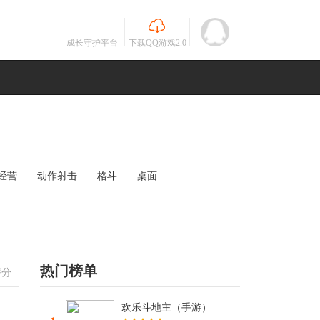
成长守护平台
下载QQ游戏2.0
经营
动作射击
格斗
桌面
MOBA
竞速
其他
未知
热门榜单
评分
欢乐斗地主（手游）