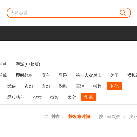
单机
手游(电脑版)
策略
即时战略
赛车
冒险
第一人称射击
休闲
模拟
牌类
麻将
网络游戏
弹幕射击
策略塔防
消除
武侠
玄幻
奇幻
跑酷
三消
棋牌
其他
经典格斗
少女
益智
太空
街霸
排序：
按发布时间
按下载次数
按