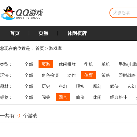
首页
页游
休闲棋牌
您现在的位置是：
首页
>
游戏库
类型：
全部
页游
休闲棋牌
街机
单机
手游(电脑
玩法：
全部
角色扮演
动作
体育
策略
即时战略
飞行
恋爱
第三人称射击
棋类
牌类
麻将
题材：
全部
历史
科幻
现实
魔幻
武侠
玄幻
标签：
全部
闯关
回合
仙侠
休闲
经典格斗
一共有
0
个游戏