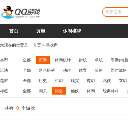
首页
页游
休闲棋牌
您现在的位置是：
首页
>
游戏库
类型：
全部
页游
休闲棋牌
街机
单机
手游(电脑
玩法：
全部
角色扮演
动作
体育
策略
即时战略
飞行
恋爱
第三人称射击
棋类
牌类
麻将
题材：
全部
历史
科幻
现实
魔幻
武侠
玄幻
标签：
全部
闯关
回合
仙侠
休闲
经典格斗
一共有
0
个游戏