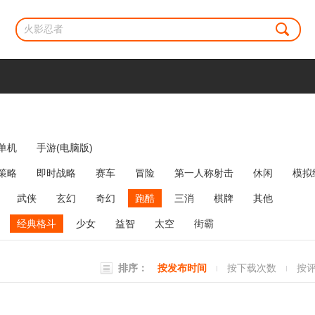
单机
手游(电脑版)
策略
即时战略
赛车
冒险
第一人称射击
休闲
模拟
牌类
麻将
网络游戏
弹幕射击
策略塔防
消除
武侠
玄幻
奇幻
跑酷
三消
棋牌
其他
经典格斗
少女
益智
太空
街霸
排序：
按发布时间
按下载次数
按