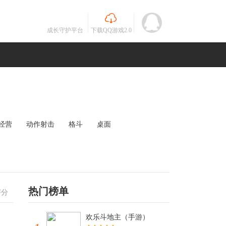
成长守护平台
下载QQ游戏2.0
经营
动作射击
格斗
桌面
MOBA
竞速
其他
未知
热门榜单
评分
欢乐斗地主（手游）