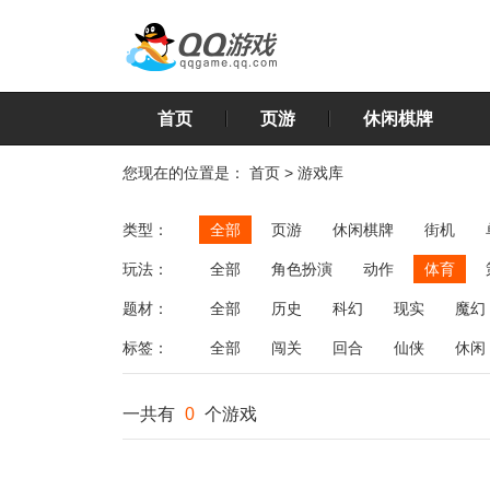
首页
页游
休闲棋牌
您现在的位置是：
首页
>
游戏库
类型：
全部
页游
休闲棋牌
街机
玩法：
全部
角色扮演
动作
体育
飞行
恋爱
第三人称射击
棋类
题材：
全部
历史
科幻
现实
魔幻
标签：
全部
闯关
回合
仙侠
休闲
一共有
0
个游戏