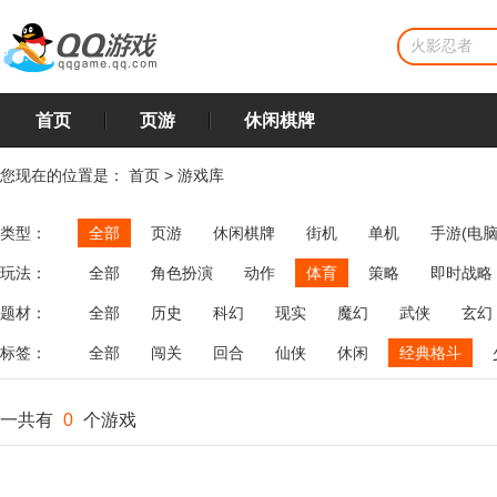
首页
页游
休闲棋牌
您现在的位置是：
首页
>
游戏库
类型：
全部
页游
休闲棋牌
街机
单机
手游(电脑
玩法：
全部
角色扮演
动作
体育
策略
即时战略
飞行
恋爱
第三人称射击
棋类
牌类
麻将
题材：
全部
历史
科幻
现实
魔幻
武侠
玄幻
标签：
全部
闯关
回合
仙侠
休闲
经典格斗
一共有
0
个游戏