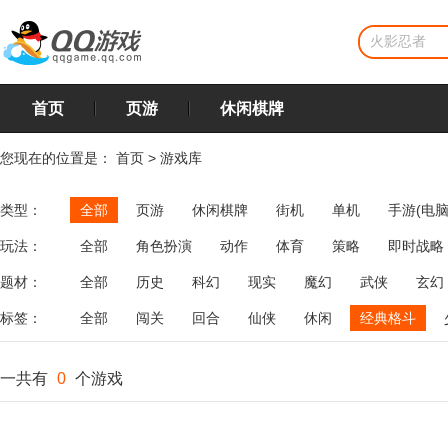
首页
页游
休闲棋牌
您现在的位置是：
首页
>
游戏库
类型：
全部
页游
休闲棋牌
街机
单机
手游(电脑
玩法：
全部
角色扮演
动作
体育
策略
即时战略
飞行
恋爱
第三人称射击
棋类
牌类
麻将
题材：
全部
历史
科幻
现实
魔幻
武侠
玄幻
标签：
全部
闯关
回合
仙侠
休闲
经典格斗
一共有
0
个游戏