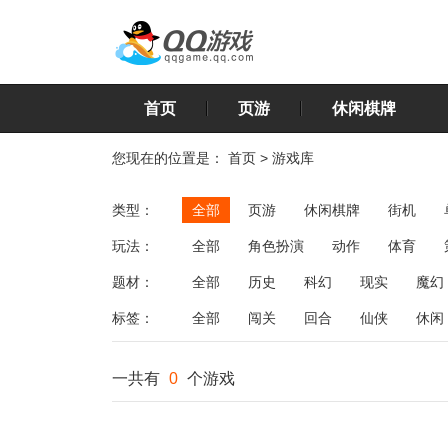
首页
页游
休闲棋牌
您现在的位置是：
首页
>
游戏库
类型：
全部
页游
休闲棋牌
街机
玩法：
全部
角色扮演
动作
体育
飞行
恋爱
第三人称射击
棋类
题材：
全部
历史
科幻
现实
魔幻
标签：
全部
闯关
回合
仙侠
休闲
一共有
0
个游戏