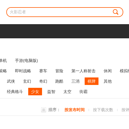
单机
手游(电脑版)
策略
即时战略
赛车
冒险
第一人称射击
休闲
模拟
牌类
麻将
网络游戏
弹幕射击
策略塔防
消除
武侠
玄幻
奇幻
跑酷
三消
棋牌
其他
经典格斗
少女
益智
太空
街霸
排序：
按发布时间
按下载次数
按