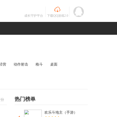
成长守护平台
下载QQ游戏2.0
经营
动作射击
格斗
桌面
MOBA
竞速
其他
未知
热门榜单
评分
欢乐斗地主（手游）