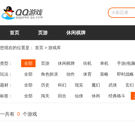
首页
页游
休闲棋牌
您现在的位置是：
首页
>
游戏库
类型：
全部
页游
休闲棋牌
街机
单机
手游(电脑
玩法：
全部
角色扮演
动作
体育
策略
即时战略
飞行
恋爱
第三人称射击
棋类
牌类
麻将
题材：
全部
历史
科幻
现实
魔幻
武侠
玄幻
标签：
全部
闯关
回合
仙侠
休闲
经典格斗
一共有
0
个游戏