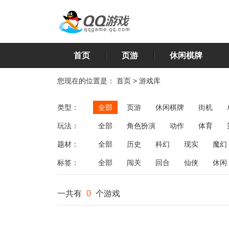
首页
页游
休闲棋牌
您现在的位置是：
首页
>
游戏库
类型：
全部
页游
休闲棋牌
街机
玩法：
全部
角色扮演
动作
体育
飞行
恋爱
第三人称射击
棋类
题材：
全部
历史
科幻
现实
魔幻
标签：
全部
闯关
回合
仙侠
休闲
一共有
0
个游戏