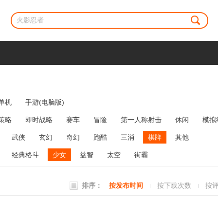
单机
手游(电脑版)
策略
即时战略
赛车
冒险
第一人称射击
休闲
模拟
牌类
麻将
网络游戏
弹幕射击
策略塔防
消除
武侠
玄幻
奇幻
跑酷
三消
棋牌
其他
经典格斗
少女
益智
太空
街霸
排序：
按发布时间
按下载次数
按