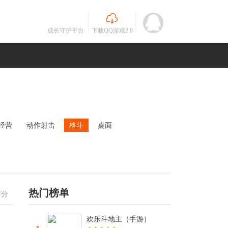
成长守护平台
下载QQ游戏2.0
经营
动作射击
格斗
桌面
MOBA
竞速
其他
未知
热门榜单
评分
欢乐斗地主（手游）