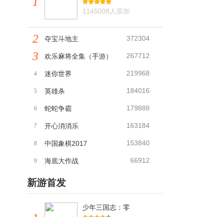
1
1145008人添加
2
372304
夺宝斗地主
3
267712
欢乐麻将全集（手游）
219968
迷你世界
4
184016
英雄杀
5
179888
蛇蛇争霸
6
163184
开心消消乐
7
153840
中国象棋2017
8
66912
海底大作战
9
新游首发
少年三国志：零