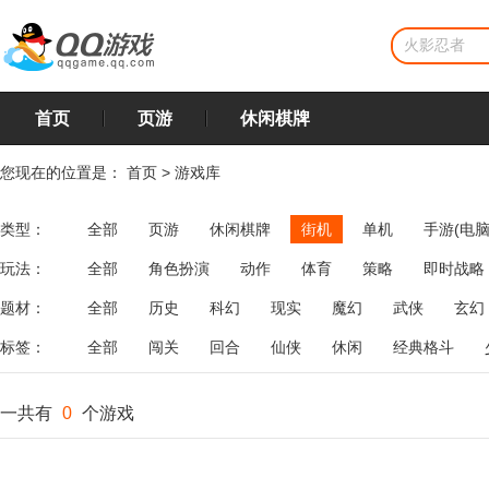
首页
页游
休闲棋牌
您现在的位置是：
首页
>
游戏库
类型：
全部
页游
休闲棋牌
街机
单机
手游(电脑
玩法：
全部
角色扮演
动作
体育
策略
即时战略
飞行
恋爱
第三人称射击
棋类
牌类
麻将
题材：
全部
历史
科幻
现实
魔幻
武侠
玄幻
标签：
全部
闯关
回合
仙侠
休闲
经典格斗
一共有
0
个游戏