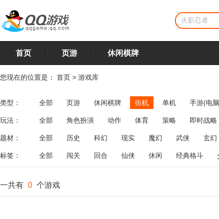
首页
页游
休闲棋牌
您现在的位置是：
首页
>
游戏库
类型：
全部
页游
休闲棋牌
街机
单机
手游(电脑
玩法：
全部
角色扮演
动作
体育
策略
即时战略
飞行
恋爱
第三人称射击
棋类
牌类
麻将
题材：
全部
历史
科幻
现实
魔幻
武侠
玄幻
标签：
全部
闯关
回合
仙侠
休闲
经典格斗
一共有
0
个游戏