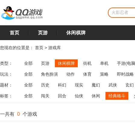
首页
页游
休闲棋牌
您现在的位置是：
首页
>
游戏库
类型：
全部
页游
休闲棋牌
街机
单机
手游(电脑
玩法：
全部
角色扮演
动作
体育
策略
即时战略
飞行
恋爱
第三人称射击
棋类
牌类
麻将
题材：
全部
历史
科幻
现实
魔幻
武侠
玄幻
标签：
全部
闯关
回合
仙侠
休闲
经典格斗
一共有
0
个游戏