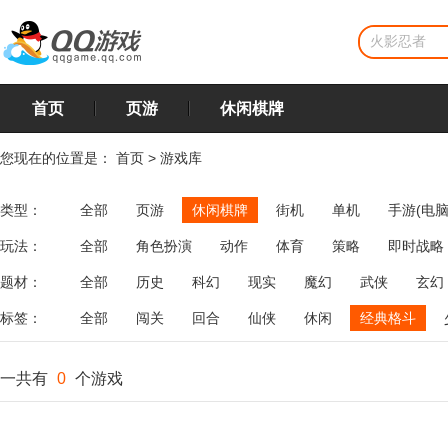
首页
页游
休闲棋牌
您现在的位置是：
首页
>
游戏库
类型：
全部
页游
休闲棋牌
街机
单机
手游(电脑
玩法：
全部
角色扮演
动作
体育
策略
即时战略
飞行
恋爱
第三人称射击
棋类
牌类
麻将
题材：
全部
历史
科幻
现实
魔幻
武侠
玄幻
标签：
全部
闯关
回合
仙侠
休闲
经典格斗
一共有
0
个游戏