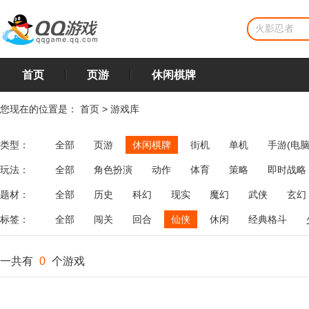
首页
页游
休闲棋牌
您现在的位置是：
首页
>
游戏库
类型：
全部
页游
休闲棋牌
街机
单机
手游(电脑
玩法：
全部
角色扮演
动作
体育
策略
即时战略
飞行
恋爱
第三人称射击
棋类
牌类
麻将
题材：
全部
历史
科幻
现实
魔幻
武侠
玄幻
标签：
全部
闯关
回合
仙侠
休闲
经典格斗
一共有
0
个游戏