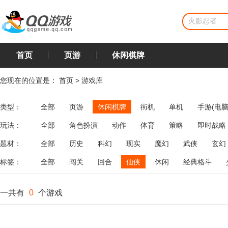
首页
页游
休闲棋牌
您现在的位置是：
首页
>
游戏库
类型：
全部
页游
休闲棋牌
街机
单机
手游(电脑
玩法：
全部
角色扮演
动作
体育
策略
即时战略
飞行
恋爱
第三人称射击
棋类
牌类
麻将
题材：
全部
历史
科幻
现实
魔幻
武侠
玄幻
标签：
全部
闯关
回合
仙侠
休闲
经典格斗
一共有
0
个游戏